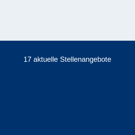
Angebot
Wenn aus Dir und uns ein WIR werden soll, dann
bekommst Du kurzfristig nach Deinem
persönlichen Interview ein Angebot von uns
zugesandt.
17 aktuelle Stellenangebote