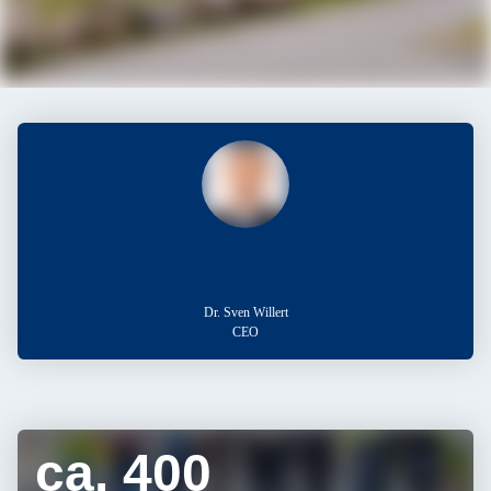
Dr. Sven Willert
CEO
Vielfältige Jobs und vielfältige
Menschen
ca. 400