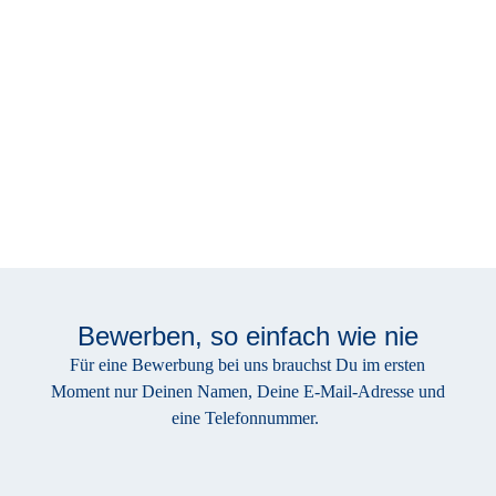
TNG bietet noch eine ganze Reihe weiterer Benefits für die
Mitarbeiter:innen wie 30 Tage Urlaub, flexible Arbeitszeiten,
Mitarbeitertarife und vieles mehr!
Bewerben, so einfach wie nie
Jetzt Teil werden
Für eine Bewerbung bei uns brauchst Du im ersten
Moment nur Deinen Namen, Deine E-Mail-Adresse und
eine Telefonnummer.